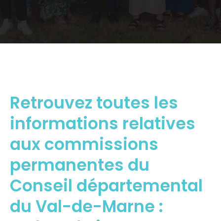
Retrouvez toutes les
informations relatives
aux commissions
permanentes du
Conseil départemental
du Val-de-Marne :