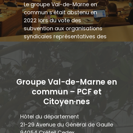
Le groupe Val-de-Marne en
commun s’était abstenu en
2022 lors du vote des
subvention aux organisations
syndicales représentatives des
salarié·es, face à la réduction
significative de ces
subventions. En cohérence,
nous nous sommes abstenus
sur ce même rapport (n°33)
Groupe Val-de-Marne en
lors de cette commission
commun – PCF et
permanente.
Citoyen·ne
s
Hôtel du département
21-29 Avenue du Général de Gaulle
94054 Créteil Cedex