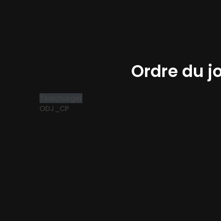
Ordre du j
Télécharger
ODJ_CP