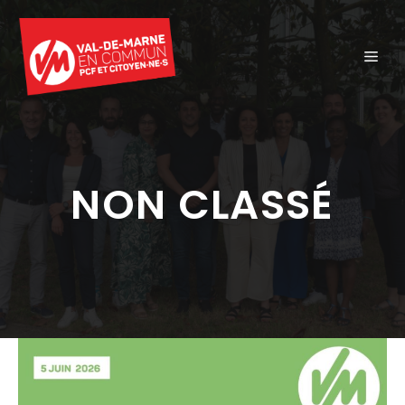
Aller
au
ME
contenu
NON CLASSÉ