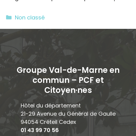
Catégories
Non classé
Groupe Val-de-Marne en
commun – PCF et
Citoyen·ne
s
Hôtel du département
21-29 Avenue du Général de Gaulle
94054 Créteil Cedex
01 43 99 70 56