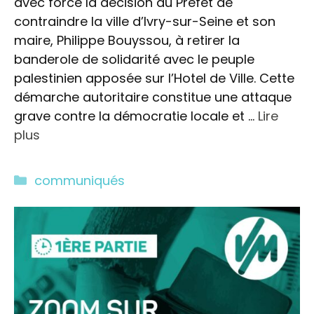
avec force la décision du Préfet de
contraindre la ville d’Ivry-sur-Seine et son
maire, Philippe Bouyssou, à retirer la
banderole de solidarité avec le peuple
palestinien apposée sur l’Hotel de Ville. Cette
démarche autoritaire constitue une attaque
grave contre la démocratie locale et …
Lire
plus
Catégories
communiqués