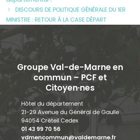
DISCOURS DE POLITIQUE GÉNÉRALE DU 1ER
MINISTRE : RETOUR À LA CASE DÉPART
Groupe Val-de-Marne en
commun – PCF et
Citoyen·ne
s
Hôtel du département
21-29 Avenue du Général de Gaulle
94054 Créteil Cedex
01 43 99 70 56
vdmencommun@valdemarne.fr