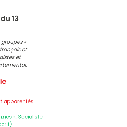
du 13
 groupes «
rançais et
gistes et
artemental.
le
et apparentés
nes », Socialiste
crit)