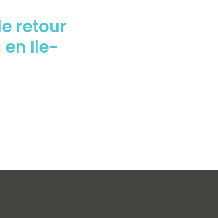
le retour
 en Ile-