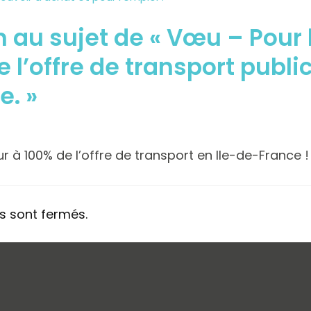
on au sujet de « Vœu – Pour 
e l’offre de transport public
e. »
our à 100% de l’offre de transport en Ile-de-France !
 sont fermés.