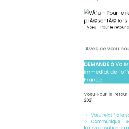
Vœu – Pour le retour à
Avec ce vœu nou
DEMANDE
à Valér
immédiat de I’off
France.
Voeu-Pour-le-retour
2021
Vœu relatif à la
Communiqué – Sout
la revalorisation du 