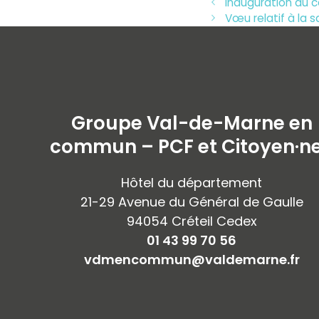
Inauguration du 
Vœu relatif à la
Groupe Val-de-Marne en
commun – PCF et Citoyen·n
Hôtel du département
21-29 Avenue du Général de Gaulle
94054 Créteil Cedex
01 43 99 70 56
vdmencommun@valdemarne.fr