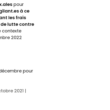
.ales
pour
gilant.es à ce
nt les frais
de lutte contre
e contexte
embre 2022
1 décembre pour
ctobre 2021 |