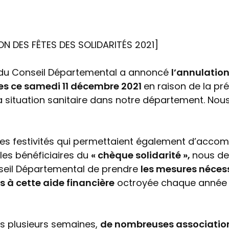
N DES FÊTES DES SOLIDARITÉS 2021]
nt du Conseil Départemental a annoncé
l’annulatio
s ce samedi 11 décembre 2021
en raison de la p
a situation sanitaire dans notre département. Nou
ces festivités qui permettaient également d’acc
les bénéficiaires du
« chèque solidarité »,
nous d
seil Départemental de prendre
les mesures néces
rs à cette aide financière
octroyée chaque année 
uis plusieurs semaines,
de nombreuses associatio