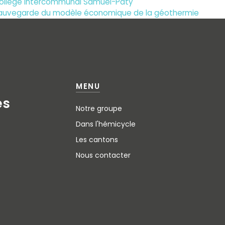
collège intercommunal Samuel-Paty
 sauvegarde du modèle économique de la géothermie
MENU
e
s
Notre groupe
Dans l'hémicycle
Les cantons
Nous contacter