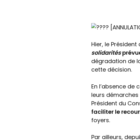
[ANNULATIO
Hier, le Préside
solidarités
prévue
dégradation de l
cette décision.
En l’absence de 
leurs démarches 
Président du Con
faciliter le recou
foyers.
Par ailleurs, dep