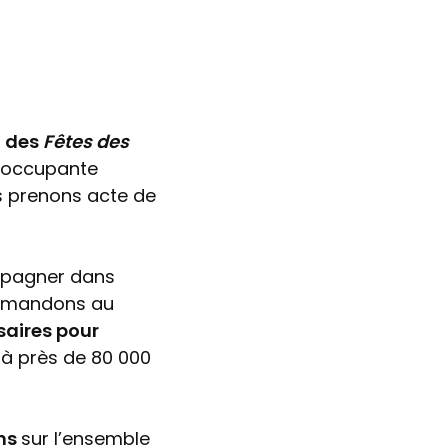
n des
Fêtes des
réoccupante
s prenons acte de
ompagner dans
emandons au
saires pour
à près de 80 000
ns
sur l’ensemble