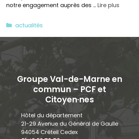
notre engagement auprès des …
Lire plus
Catégories
actualités
Groupe Val-de-Marne en
commun – PCF et
Citoyen·ne
s
Hôtel du département
21-29 Avenue du Général de Gaulle
94054 Créteil Cedex