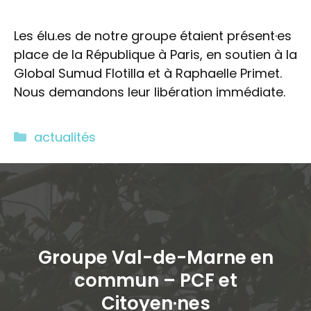
Les élu.es de notre groupe étaient présent·es
place de la République à Paris, en soutien à la
Global Sumud Flotilla et à Raphaelle Primet.
Nous demandons leur libération immédiate.
Catégories
actualités
Groupe Val-de-Marne en
commun – PCF et
Citoyen·ne
s