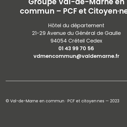
Groupe Val-de-Marne en
commun – PCF et Citoyen·n
Hôtel du département
21-29 Avenue du Général de Gaulle
94054 Créteil Cedex
01 43 99 70 56
vdmencommun@valdemarne.fr
© Val-de-Marne en commun · PCF et citoyen·nes — 2023