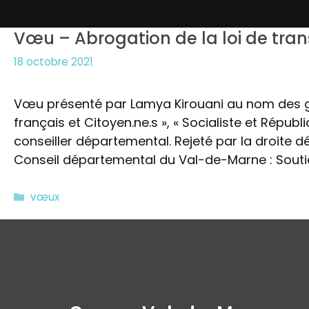
Vœu – Abrogation de la loi de tran
18 octobre 2021
Vœu présenté par Lamya Kirouani au nom des
français et Citoyen.ne.s », « Socialiste et Républi
conseiller départemental. Rejeté par la droite
Conseil départemental du Val-de-Marne : Sout
Catégories
vœux