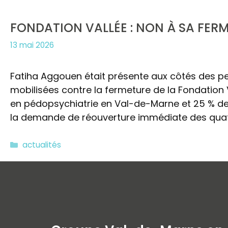
FONDATION VALLÉE : NON À SA FER
13 mai 2026
Fatiha Aggouen était présente aux côtés des pe
mobilisées contre la fermeture de la Fondation V
en pédopsychiatrie en Val-de-Marne et 25 % de 
la demande de réouverture immédiate des quatr
Catégories
actualités