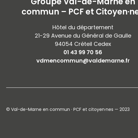
Groupe Val-de-Marne en
commun – PCF et Citoyen·n
Hôtel du département
21-29 Avenue du Général de Gaulle
94054 Créteil Cedex
01 43 99 70 56
vdmencommun@valdemarne.fr
© Val-de-Marne en commun · PCF et citoyen·nes — 2023