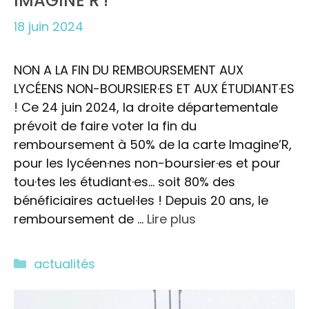
IMAGINE’R !
18 juin 2024
NON A LA FIN DU REMBOURSEMENT AUX
LYCÉENS NON-BOURSIER·ES ET AUX ÉTUDIANT·ES
! Ce 24 juin 2024, la droite départementale
prévoit de faire voter la fin du
remboursement à 50% de la carte Imagine’R,
pour les lycéen·nes non-boursier·es et pour
tou·tes les étudiant·es… soit 80% des
bénéficiaires actuel·les ! Depuis 20 ans, le
remboursement de …
Lire plus
Catégories
actualités