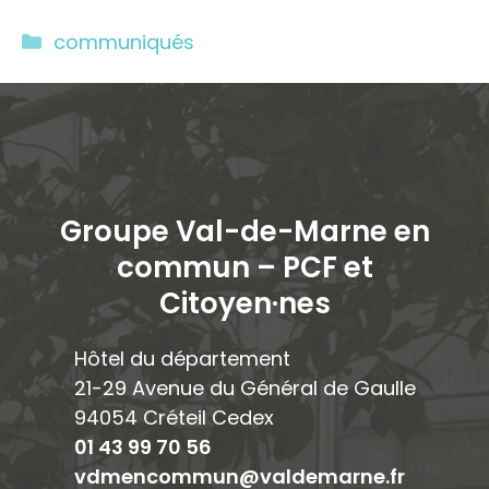
Catégories
communiqués
Groupe Val-de-Marne en
commun – PCF et
Citoyen·ne
s
Hôtel du département
21-29 Avenue du Général de Gaulle
94054 Créteil Cedex
01 43 99 70 56
vdmencommun@valdemarne.fr