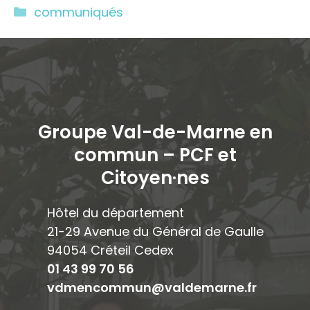
Catégories
communiqués
Groupe Val-de-Marne en
commun – PCF et
Citoyen·ne
s
Hôtel du département
21-29 Avenue du Général de Gaulle
94054 Créteil Cedex
01 43 99 70 56
vdmencommun@valdemarne.fr