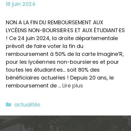
18 juin 2024
NON A LA FIN DU REMBOURSEMENT AUX
LYCÉENS NON-BOURSIER·ES ET AUX ÉTUDIANT·ES
! Ce 24 juin 2024, la droite départementale
prévoit de faire voter la fin du
remboursement à 50% de la carte Imagine’R,
pour les lycéen·nes non-boursier·es et pour
tou·tes les étudiant·es… soit 80% des
bénéficiaires actuel·les ! Depuis 20 ans, le
remboursement de …
Lire plus
Catégories
actualités