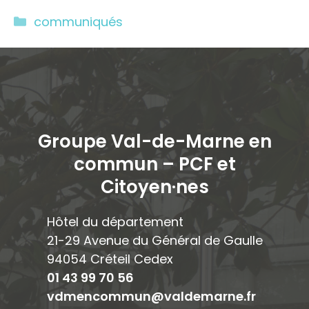
Catégories
communiqués
Groupe Val-de-Marne en
commun – PCF et
Citoyen·ne
s
Hôtel du département
21-29 Avenue du Général de Gaulle
94054 Créteil Cedex
01 43 99 70 56
vdmencommun@valdemarne.fr