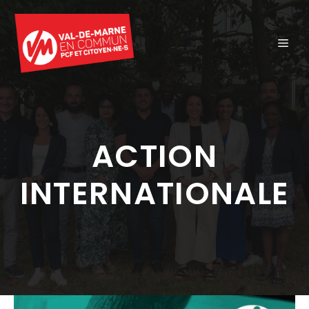
Aller
au
ME
contenu
ACTION
INTERNATIONALE