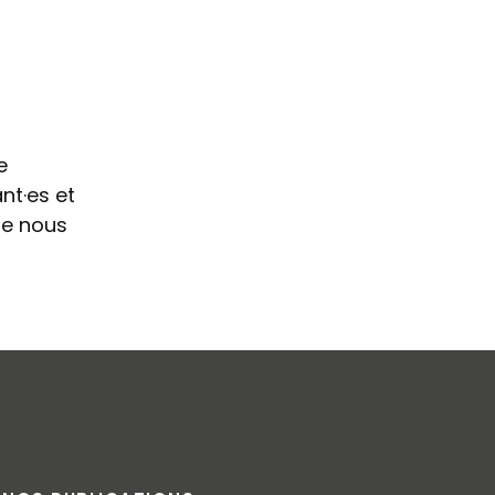
e
t·es et
ire nous