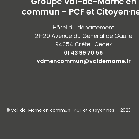
Groupe Val-de-Marne en
commun – PCF et Citoyen·n
Hôtel du département
21-29 Avenue du Général de Gaulle
94054 Créteil Cedex
01 43 99 70 56
vdmencommun@valdemarne.fr
© Val-de-Marne en commun · PCF et citoyen·nes — 2023