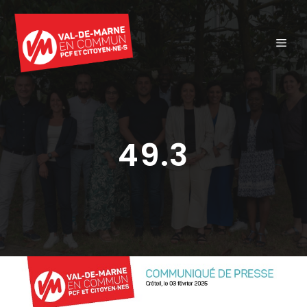
Aller
au
ME
contenu
49.3