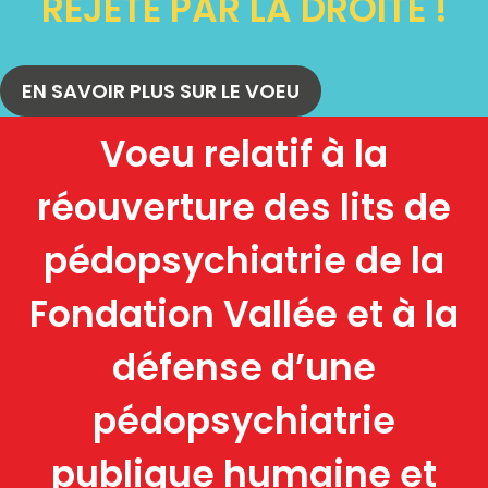
REJETÉ PAR LA DROITE !
EN SAVOIR PLUS SUR LE VOEU
Voeu relatif à la
réouverture des lits de
pédopsychiatrie de la
Fondation Vallée et à la
défense d’une
pédopsychiatrie
publique humaine et