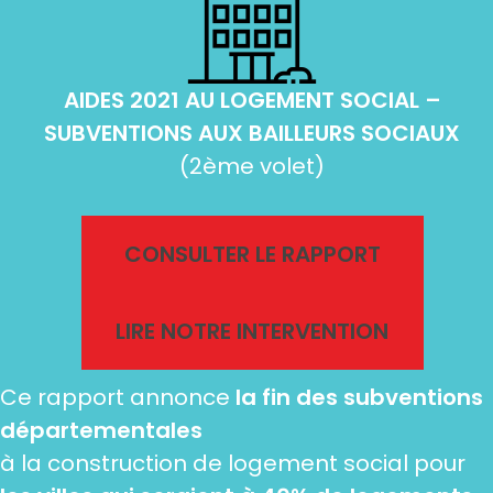
AIDES 2021 AU LOGEMENT SOCIAL –
SUBVENTIONS AUX BAILLEURS SOCIAUX
(2ème volet)
CONSULTER LE RAPPORT
LIRE NOTRE INTERVENTION
Ce rapport annonce
la fin des subventions
départementales
à la construction de logement social pour