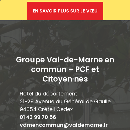
EN SAVOIR PLUS SUR LE VŒU
Groupe Val-de-Marne en
commun – PCF et
Citoyen·ne
s
Hôtel du département
21-29 Avenue du Général de Gaulle
94054 Créteil Cedex
01 43 99 70 56
vdmencommun@valdemarne.fr