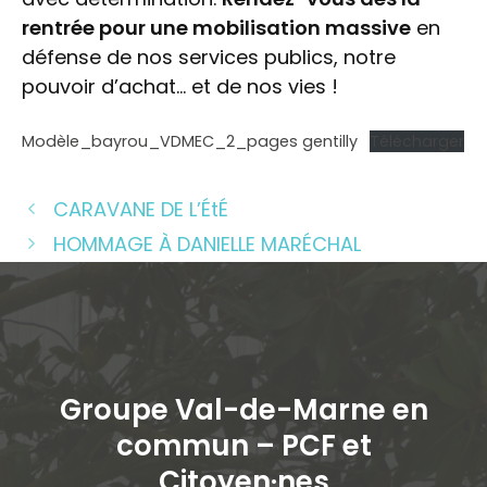
rentrée pour une mobilisation massive
en
défense de nos services publics, notre
pouvoir d’achat… et de nos vies !
Modèle_bayrou_VDMEC_2_pages gentilly
Télécharger
CARAVANE DE L’ÉtÉ
HOMMAGE À DANIELLE MARÉCHAL
Groupe Val-de-Marne en
commun – PCF et
Citoyen·ne
s