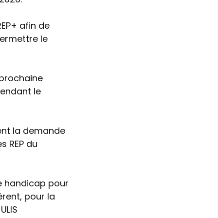
REP+ afin de
permettre le
 prochaine
tendant le
ment la demande
es REP du
de handicap pour
érent, pour la
ULIS