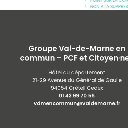
POINT SUR LA CO
NON A LA SUPPRES
Groupe Val-de-Marne en
commun – PCF et Citoyen·n
Hôtel du département
21-29 Avenue du Général de Gaulle
94054 Créteil Cedex
01 43 99 70 56
vdmencommun@valdemarne.fr