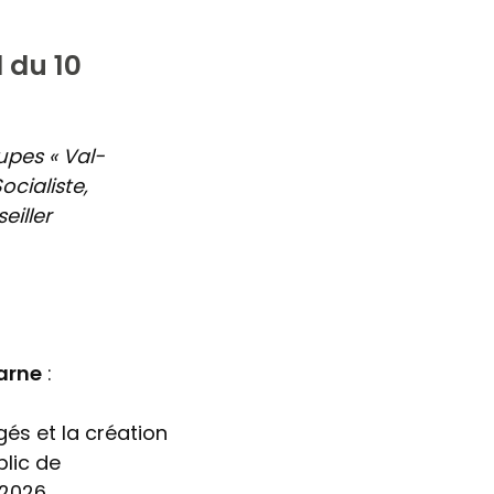
 du 10
pes « Val-
cialiste,
eiller
arne
:
és et la création
blic de
-2026.