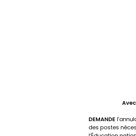
Avec
DEMANDE
l’annul
des postes nécess
l’Éducation natio