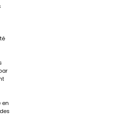
s
té
s
par
nt
e en
 des