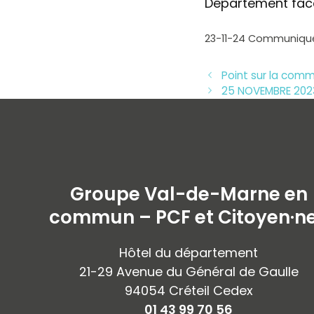
Département face 
23-11-24 Communiqué
Point sur la com
25 NOVEMBRE 2023
Groupe Val-de-Marne en
commun – PCF et Citoyen·n
Hôtel du département
21-29 Avenue du Général de Gaulle
94054 Créteil Cedex
01 43 99 70 56