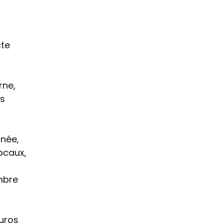
cte
rne,
os
nnée,
locaux,
a
mbre
euros