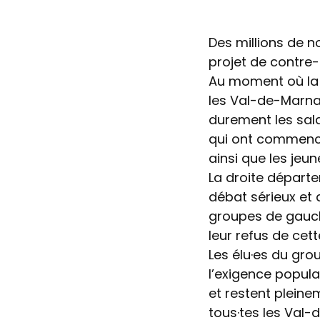
Des millions de n
projet de contre
Au moment où la s
les Val-de-Marnai
durement les sala
qui ont commencé 
ainsi que les jeu
La droite départ
débat sérieux et
groupes de gauch
leur refus de cett
Les élu·es du gr
l’exigence popula
et restent pleine
tous·tes les Val-d