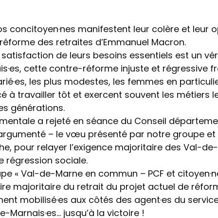
os concitoyen·nes manifestent leur colère et leur 
-réforme des retraites d’Emmanuel Macron.
atisfaction de leurs besoins essentiels est un vér
s·es, cette contre-réforme injuste et régressive fr
rié·es, les plus modestes, les femmes en particulie
à travailler tôt et exercent souvent les métiers le
nes générations.
ementale a rejeté en séance du Conseil départeme
 argumenté – le vœu présenté par notre groupe et 
e, pour relayer l’exigence majoritaire des Val-de
e régression sociale.
oupe « Val-de-Marne en commun – PCF et citoyen·n
ire majoritaire du retrait du projet actuel de réfor
ment mobilisé·es aux côtés des agent·es du service
e-Marnais·es… jusqu’à la victoire !