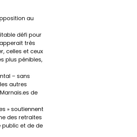
opposition au
itable défi pour
apperait très
r, celles et ceux
s plus pénibles,
ntal – sans
les autres
-Marnais.es de
es » soutiennent
me des retraites
 public et de de