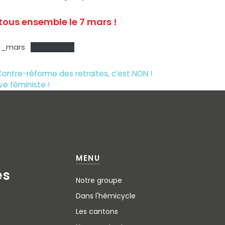
tous ensemble le 7 mars !
7_mars
Télécharger
 Contre-réforme des retraites, c’est NON !
ve féministe !
MENU
e
s
Notre groupe
Dans l'hémicycle
Les cantons